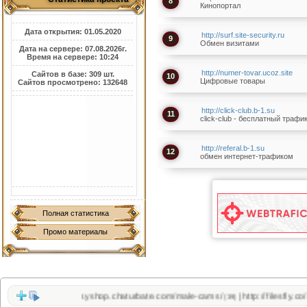
8
Кинопортал
Дата открытия: 01.05.2020
http://surf.site-security.ru
9
Обмен визитами
Дата на сервере: 07.08.2026г.
Время на сервере: 10:24
http://numer-tovar.ucoz.site
Сайтов в базе: 309 шт.
10
Цифровые товары
Сайтов просмотрено: 132648
http://click-club.b-1.su
11
click-club - бесплатный трафи
http://referal.b-1.su
12
обмен интернет-трафиком
Полная статистика
Промо материалы
https://pussyshop.chaturbate.com/male-cams/
http://filesfly.co/sloth_w
|
(39)