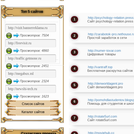
Топ 5 сайтов
http://psychology-relation.press
1
Сайт psychology-relation.press
http://zarabotok-pro.nethouse.r
Просмотров: 7504
2
Простой заработок в сети
Просмотров: 4860
http://numer-tovar.com
3
Цифровые товары
Просмотров: 2451
http://vantraff.top
4
Бесплатная раскрутка сайтов
Просмотров: 2324
http://denworldagent.pro
5
Сайт denworldagent.pro
Просмотров: 1623
http://pomohdlastudentov.blogs
6
Помощь для студентов и шко
Список сайтов
Каталог сайтов
http://rotate5url.com
7
Сайт rotate5url.com
http://moviehub.cc
Статистика проекта