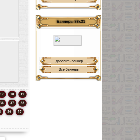
Баннеры 88х31
Добавить баннер
Все баннеры
17
18
19
36
37
38
5
56
57