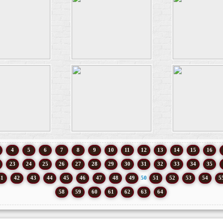
4
5
6
7
8
9
10
11
12
13
14
15
16
23
24
25
26
27
28
29
30
31
32
33
34
35
41
42
43
44
45
46
47
48
49
50
51
52
53
54
5
58
59
60
61
62
63
64