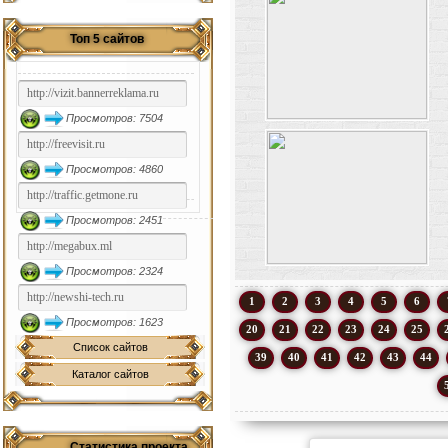
Топ 5 сайтов
Просмотров: 7504
Просмотров: 4860
Просмотров: 2451
Просмотров: 2324
1
2
3
4
5
6
Просмотров: 1623
20
21
22
23
24
25
Список сайтов
39
40
41
42
43
44
Каталог сайтов
Статистика проекта