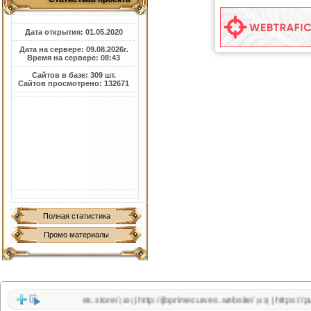
Дата открытия: 01.05.2020
Дата на сервере: 09.08.2026г.
Время на сервере: 08:43
Сайтов в базе: 309 шт.
Сайтов просмотрено: 132671
Полная статистика
Промо материалы
bprimecurves.store/
http://jbprimecurves.website/
https://pussyshop.
|
|
(40)
(43)